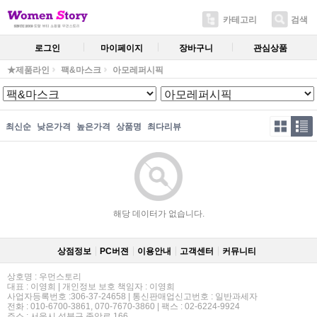
카테고리
검색
로그인
마이페이지
장바구니
관심상품
★제품라인
팩&마스크
아모레퍼시픽
최신순
낮은가격
높은가격
상품명
최다리뷰
해당 데이터가 없습니다.
상점정보
PC버젼
이용안내
고객센터
커뮤니티
상호명 : 우먼스토리
대표 : 이영희 | 개인정보 보호 책임자 : 이영희
사업자등록번호 :306-37-24658 | 통신판매업신고번호 : 일반과세자
전화 : 010-6700-3861, 070-7670-3860 | 팩스 : 02-6224-9924
주소 : 서울시 성북구 종암로 166