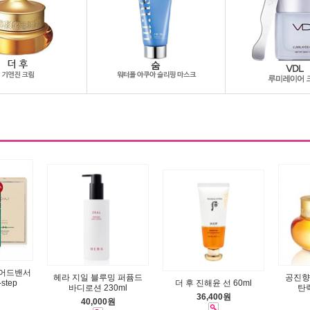
 어드밴서
헤라 지일 블루밍 퍼퓸드
공진향
step
더 후 진해윤 선 60ml
바디로션 230ml
탄력
36,400원
40,000원