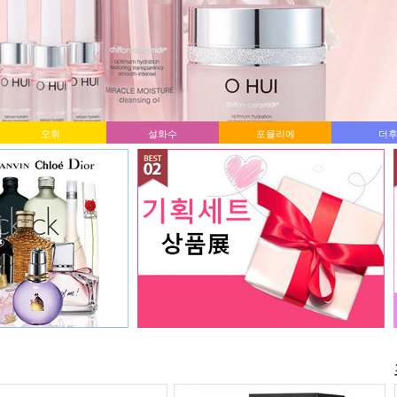
오휘
설화수
포뮬리에
더