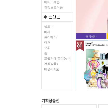
베이비제품
건강보조식품
설화수
헤라
프리메라
프리메라
더후
오휘
숨
포뮬리에(유기농 비
건화장품)
미용&소품