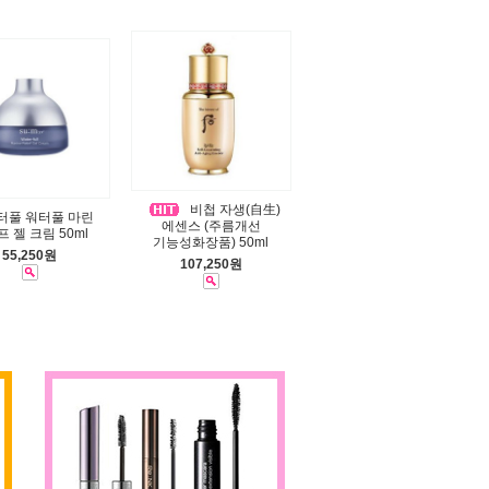
비첩 자생(自生)
터풀 워터풀 마린
에센스 (주름개선
 젤 크림 50ml
기능성화장품) 50ml
55,250원
107,250원