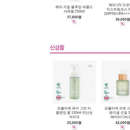
헤라 UV 프
헤라 지일 블루밍 퍼퓸드
익스트림포스 
샤워젤 250ml
(SPF50+/PA+++
37,600원
36,000원
포뮬리에 퓨어 그린 티
포뮬리에 피토 
클렌징 폼 150ml 약산성
페이셜 오일 3
저자극
해바라기씨
25,000원
42,000원