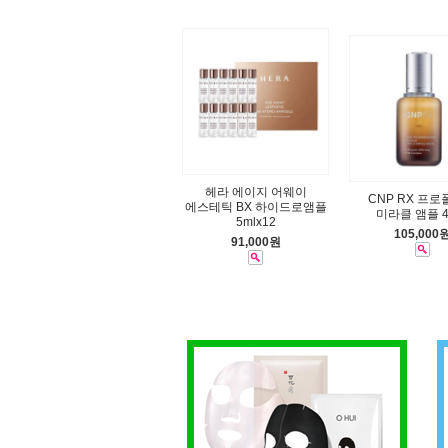
헤라 에이지 어웨이
CNP RX 프
에스테틱 BX 하이드로앰플
미라클 앰플 4
5mlx12
105,000
91,000원