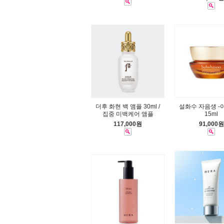
더후 화현 백 앰플 30ml /
설화수 자음생 -
집중 미백케어 앰플
15ml
117,000원
91,000원