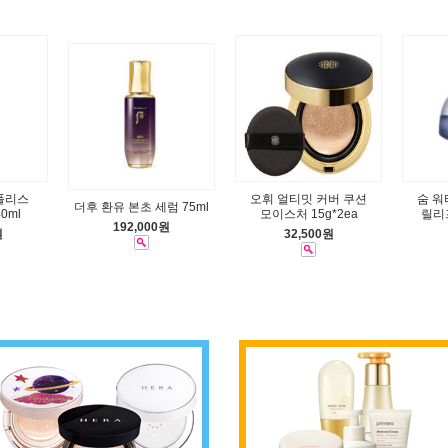
로폴리스
오휘 얼티밋 커버 쿠션
숨 워
더후 환유 본초 세럼 75ml
0ml
모이스처 15g*2ea
릴리프
192,000원
원
32,500원