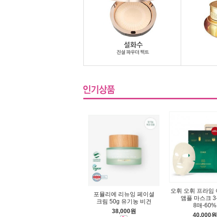
오휘 오휘 프라임
포뮬리에 리뉴잉 페이셜
앰플 마스크 3-
크림 50g 유기농 비건
8매-60%
38,000원
40,000원