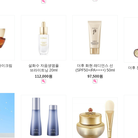
아이크림
설화수 자음생앰플
더후 화현 래디언스 선
더후 
브라이트닝 20ml
(SPF50+/PA++++) 50ml
112,000원
97,500원