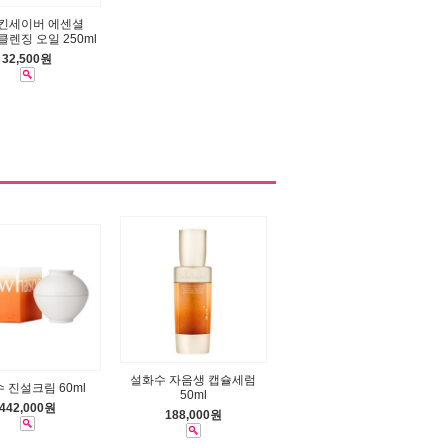
스킨세이버 에센셜
클렌징 오일 250ml
32,500원
설화수 자음생 캡슐세럼
 진설크림 60ml
50ml
442,000원
188,000원