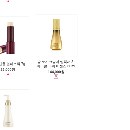
숨 로시크숨마 엘릭서 8-
진율 멀티스틱 7g
미라클 파워 에센스 60ml
26,000원
144,000원