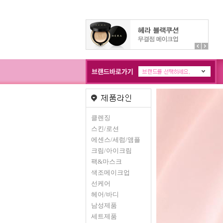
클렌징
스킨/로션
에센스/세럼/앰플
크림/아이크림
팩&마스크
색조메이크업
선케어
헤어/바디
남성제품
세트제품