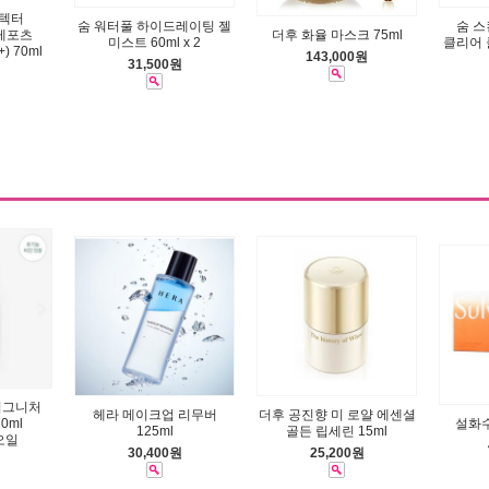
로텍터
숨 워터풀 하이드레이팅 젤
숨 
레포츠
더후 화율 마스크 75ml
미스트 60ml x 2
클리어 
+) 70ml
143,000원
31,500원
시그니처
헤라 메이크업 리무버
더후 공진향 미 로얄 에센셜
0ml
설화수
125ml
골든 립세린 15ml
오일
30,400원
25,200원