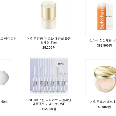
퓸드 바디로션
더후 공진향 미 로얄 에센셜 골든
설화수 진설세럼 50
립세린 15ml
382,500원
25,200원
CNP Rx 스킨 리바이브 디멜라인
60ml
더후 투웨이 팩트 1
앰플(6주 미백프로그램)
원
49,000원
112,000원