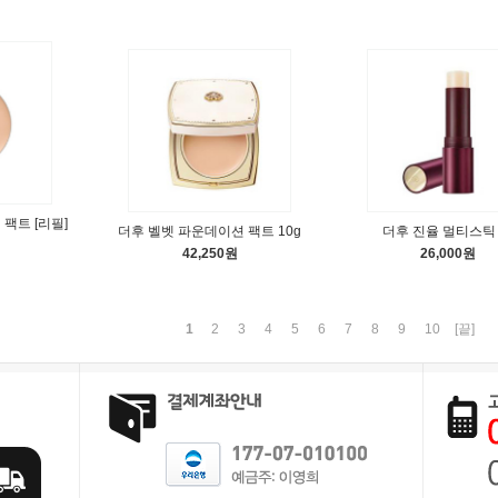
팩트 [리필]
더후 벨벳 파운데이션 팩트 10g
더후 진율 멀티스틱 
42,250원
26,000원
1
2
3
4
5
6
7
8
9
10
[끝]