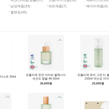
에센스/세럼/엠플
(57)
크림/아이크림
(55)
팩&마스크
(18)
남성제품
(33)
세트제품
(7)
베이비제품
(4)
클렌징
(45)
포뮬리에 천연 아마씨 플렉시드
포뮬리에 퓨어 그린 티 
미스트 30ml
속건조 앰플 48-30ml
150ml 약산성 저
36,000원
25,000원