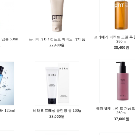
프리메라 퍼펙트 오일 투 
앰플 50ml
프리메라 BR 컴포토 아미노 리치 폼
390ml
원
22,400원
38,400원
헤라 벨벳 나이트 퍼퓸드
 125ml
헤라 리프레싱 클렌징 폼 160g
250ml
28,000원
37,600원