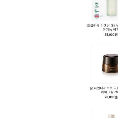
포뮬리에 인핸싱 에센셜
유기농 비
35,000원
숨 퍼멘타리프트 
아이크림 25
70,000원