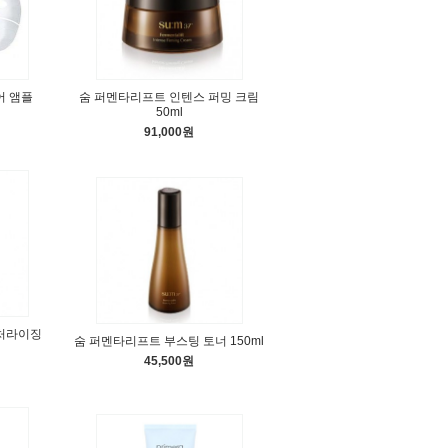
어 앰플
숨 퍼멘타리프트 인텐스 퍼밍 크림
50ml
91,000원
처라이징
숨 퍼멘타리프트 부스팅 토너 150ml
45,500원