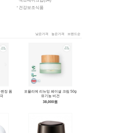
색조메이크업
(54)
건강보조식품
낮은가격
높은가격
브랜드순
클렌징 폼
포뮬리에 리뉴잉 페이셜 크림 50g
자극
유기농 비건
38,000원