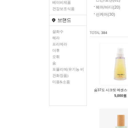
스킨/로션
(61)
베이비제품
헤어/바디
(20)
건강보조식품
선케어
(30)
설화수
TOTAL
384
헤라
프리메라
더후
오휘
숨
포뮬리에(유기농 비
건화장품)
미용&소품
숨37도 시크릿 에센스 
5,000원