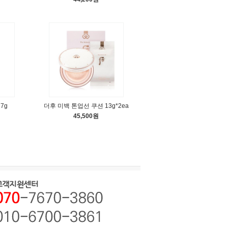
7g
더후 미백 톤업선 쿠션 13g*2ea
45,500원