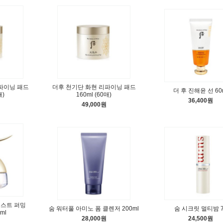
파이닝 패드
더후 천기단 화현 리파이닝 패드
더 후 진해윤 선 60
매)
160ml (60매)
36,400원
49,000원
이스트 퍼밍
숨 워터풀 아미노 폼 클렌저 200ml
숨 시크릿 멀티밤 7
ml
28,000원
24,500원