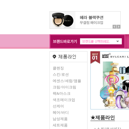
클렌징
스킨/로션
에센스/세럼/앰플
크림/아이크림
팩&마스크
색조메이크업
선케어
헤어/바디
★제품라인
남성제품
세트제품