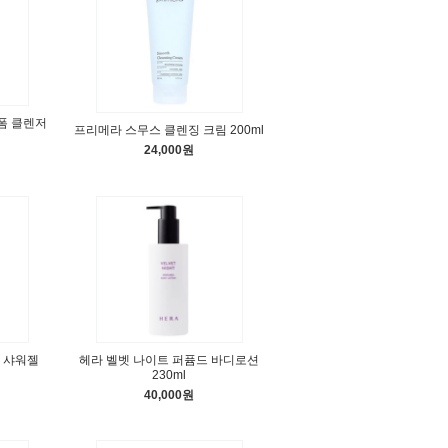
폼 클렌저
프리메라 스무스 클렌징 크림 200ml
24,000원
 샤워젤
헤라 벨벳 나이트 퍼퓸드 바디로션
230ml
40,000원