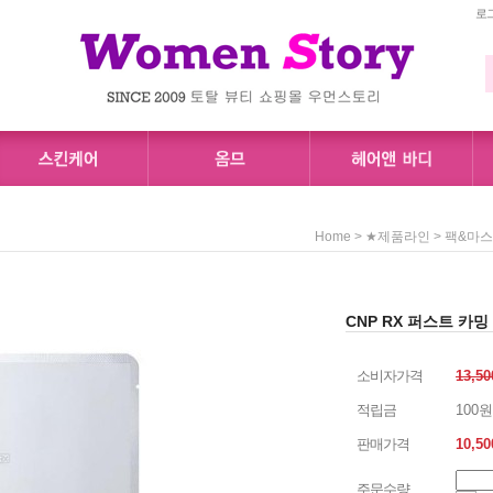
로
>
>
Home
★제품라인
팩&마
CNP RX 퍼스트 카밍
소비자가격
13,5
적립금
100원
판매가격
10,50
주문수량