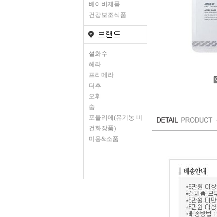
베이비제품
건강보조식품
설화수
헤라
프리메라
더후
오휘
숨
포뮬리에(유기농 비
건화장품)
미용&소품