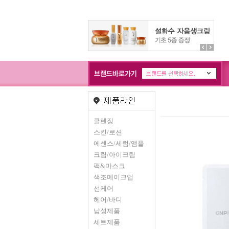
클렌징
스킨/로션
에센스/세럼/앰플
크림/아이크림
팩&마스크
색조메이크업
선케어
헤어/바디
남성제품
세트제품