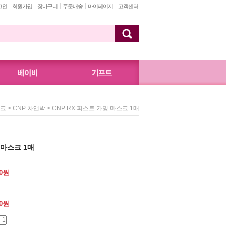
그인
회원가입
장바구니
주문배송
마이페이지
고객센터
>
> CNP RX 퍼스트 카밍 마스크 1매
스크
CNP 차앤박
 마스크 1매
00원
0
원