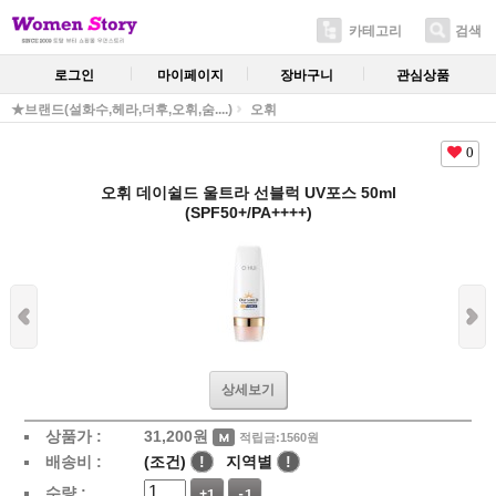
카테고리
검색
로그인
마이페이지
장바구니
관심상품
★브랜드(설화수,헤라,더후,오휘,숨....)
오휘
0
오휘 데이쉴드 울트라 선블럭 UV포스 50ml
(SPF50+/PA++++)
상세보기
상품가 :
31,200
원
적립금:1560원
배송비 :
(조건)
!
지역별
!
수량 :
+1
-1