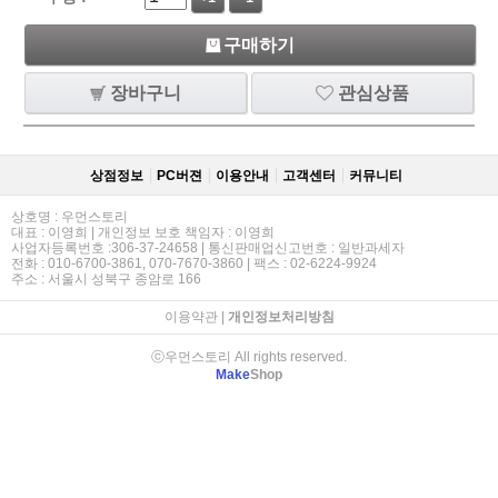
구매하기
장바구니
관심상품
상점정보
PC버젼
이용안내
고객센터
커뮤니티
상호명 : 우먼스토리
대표 : 이영희 | 개인정보 보호 책임자 : 이영희
사업자등록번호 :306-37-24658 | 통신판매업신고번호 : 일반과세자
전화 : 010-6700-3861, 070-7670-3860 | 팩스 : 02-6224-9924
주소 : 서울시 성북구 종암로 166
이용약관
|
개인정보처리방침
ⓒ우먼스토리 All rights reserved.
Make
Shop