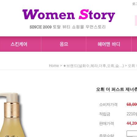
로
>
>
Home
★브랜드(설화수,헤라,더후,오휘,숨....)
오휘
오휘 더 퍼스트 제너츄
소비자가격
68,0
적립금
2210
판매가격
44,20
주문수량