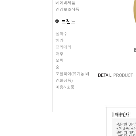
베이비제품
건강보조식품
설화수
헤라
프리메라
더후
오휘
숨
포뮬리에(유기농 비
건화장품)
미용&소품