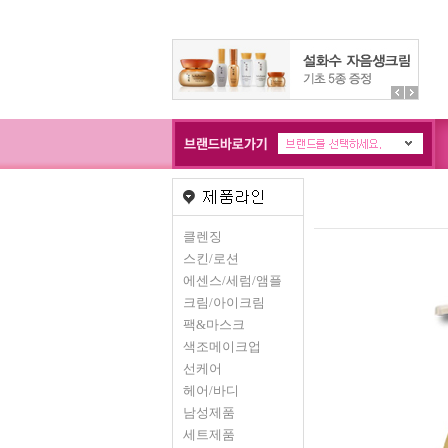
클렌징
스킨/로션
에센스/세럼/앰플
크림/아이크림
팩&마스크
색조메이크업
선케어
헤어/바디
남성제품
세트제품