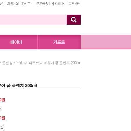
그인
회원가입
장바구니
주문배송
마이페이지
고객센터
>
> 오휘 더 퍼스트 제너츄어 폼 클렌저 200ml
클렌징
어 폼 클렌저 200ml
00원
원
0
원