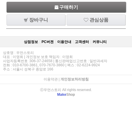
구매하기
장바구니
관심상품
상점정보
PC버젼
이용안내
고객센터
커뮤니티
상호명 : 우먼스토리
대표 : 이영희 | 개인정보 보호 책임자 : 이영희
사업자등록번호 :306-37-24658 | 통신판매업신고번호 : 일반과세자
전화 : 010-6700-3861, 070-7670-3860 | 팩스 : 02-6224-9924
주소 : 서울시 성북구 종암로 166
이용약관
|
개인정보처리방침
ⓒ우먼스토리 All rights reserved.
Make
Shop