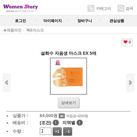
카테고리
검색
로그인
마이페이지
장바구니
관심상품
★제품라인
팩&마스크
0
설화수 자음생 마스크 EX 5매
상세보기
상품가 :
84,000
원
적립금:4200원
배송비 :
(조건)
!
지역별
!
수량 :
+1
-1